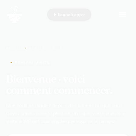
Launch app
WIP · A Walk In the Park
ACCUEIL
›
PREMIÈRE VISITE
PREMIÈRE VISITE
Bienvenue · voici
comment commencer.
Que vous pratiquiez depuis des années ou que vous
n'ayez jamais posé le pied sur un tapis, votre première
visite à WIP est plus simple que vous ne le pensez.