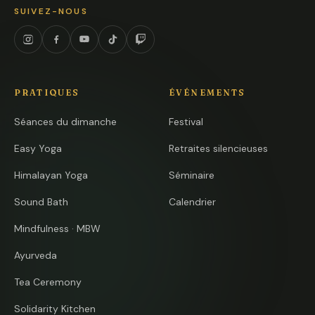
SUIVEZ-NOUS
Instagram
Facebook
YouTube
TikTok
Twitch
PRATIQUES
ÉVÉNEMENTS
Séances du dimanche
Festival
Easy Yoga
Retraites silencieuses
Himalayan Yoga
Séminaire
Sound Bath
Calendrier
Mindfulness · MBW
Ayurveda
Tea Ceremony
Solidarity Kitchen