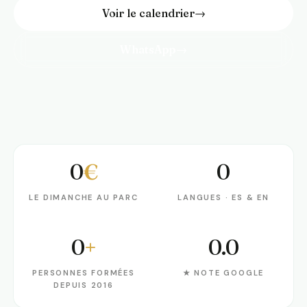
Voir le calendrier
→
WhatsApp
→
0
€
0
Le dimanche au parc
Langues · ES & EN
LE DIMANCHE AU PARC
LANGUES · ES & EN
0
+
0.0
Personnes formées depuis 2016
★ Note Google
PERSONNES FORMÉES
★ NOTE GOOGLE
DEPUIS 2016