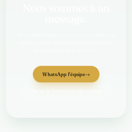
Nous sommes à un
message.
WhatsApp l'équipe ou ouvrez le formulaire de
contact · nous répondons généralement en
quelques heures, en EN ou ES.
WhatsApp l'équipe
→
Ouvrir le formulaire de contact