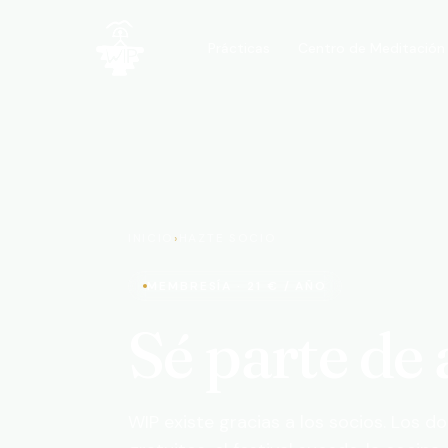
Centro de Meditación
Prácticas
WIP · A Walk In the Park
INICIO
›
HAZTE SOCIO
MEMBRESÍA · 21 € / AÑO
Sé parte de
WIP existe gracias a los socios. Los 