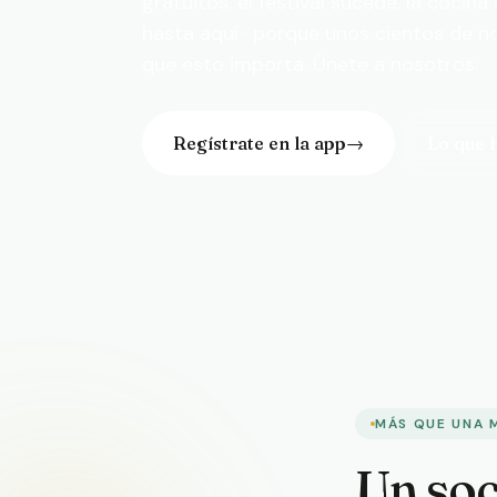
gratuitos, el festival sucede, la cocina
hasta aquí · porque unos cientos de 
que esto importa. Únete a nosotros.
Regístrate en la app
→
Lo que 
MÁS QUE UNA 
Un soc