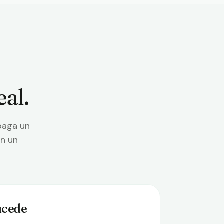
al.
 paga un
en un
sucede