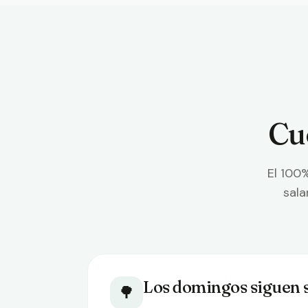
Cu
El 100%
sala
Los domingos siguen s
🌳