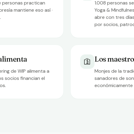
e personas practican
1.008 personas se 
bresía mantiene eso así ·
Yoga & Mindfulnes
.
abre con tres día
por socios, patro
 alimenta
Los maestros
🛐
ering de WIP alimenta a
Monjes de la trad
s socios financian el
sanadores de soni
os.
económicamente i