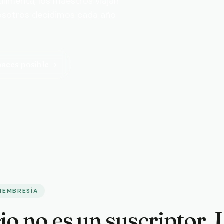
 alimenta, los maestros viajan
nosotros decidimos cada año
haces posible
→
MEMBRESÍA
io no es un suscriptor. 