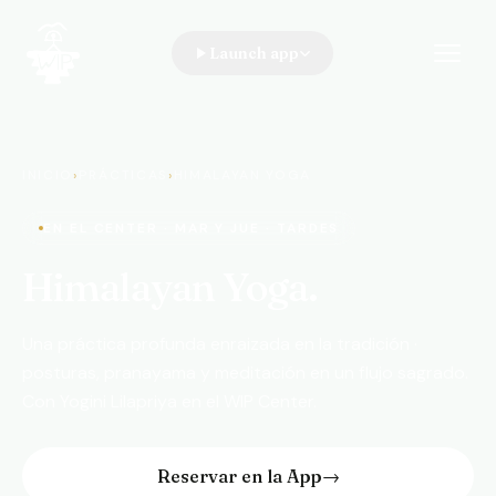
Launch app
WIP · A Walk In the Park
INICIO
›
PRÁCTICAS
›
HIMALAYAN YOGA
EN EL CENTER · MAR Y JUE · TARDES
Himalayan Yoga.
Una práctica profunda enraizada en la tradición ·
posturas, pranayama y meditación en un flujo sagrado.
Con Yogini Lilapriya en el WIP Center.
Reservar en la App
→