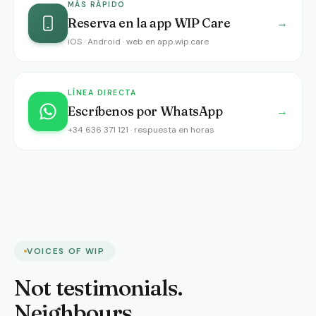
MÁS RÁPIDO
Reserva en la app WIP Care
→
iOS · Android · web en app.wip.care
LÍNEA DIRECTA
Escríbenos por WhatsApp
→
+34 636 371 121 · respuesta en horas
VOICES OF WIP
Not testimonials.
Neighbours.