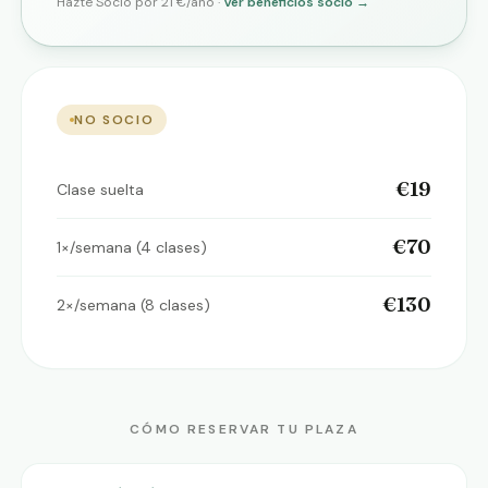
Hazte Socio por 21 €/año ·
Ver beneficios socio →
NO SOCIO
€19
Clase suelta
€70
1×/semana (4 clases)
€130
2×/semana (8 clases)
CÓMO RESERVAR TU PLAZA