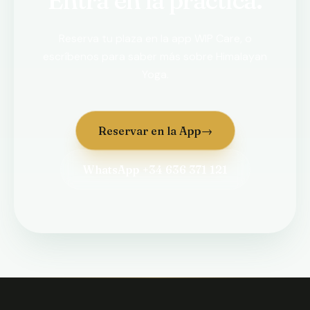
Entra en la práctica.
Reserva tu plaza en la app WIP Care, o
escríbenos para saber más sobre Himalayan
Yoga.
Reservar en la App
→
WhatsApp +34 636 371 121