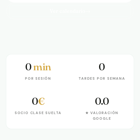
Ver calendario
→
0
min
0
Por sesión
Tardes por semana
POR SESIÓN
TARDES POR SEMANA
0
€
0.0
Socio clase suelta
★ Valoración Google
SOCIO CLASE SUELTA
★ VALORACIÓN
GOOGLE