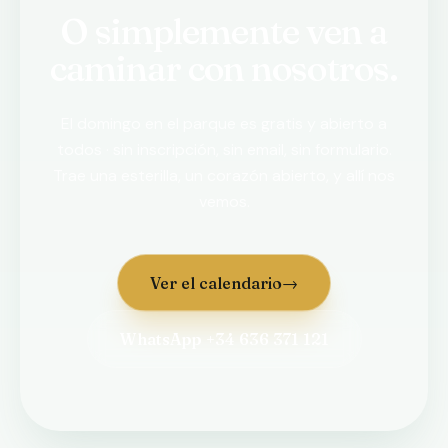
O simplemente ven a
caminar con nosotros.
El domingo en el parque es gratis y abierto a
todos · sin inscripción, sin email, sin formulario.
Trae una esterilla, un corazón abierto, y allí nos
vemos.
Ver el calendario
→
WhatsApp +34 636 371 121