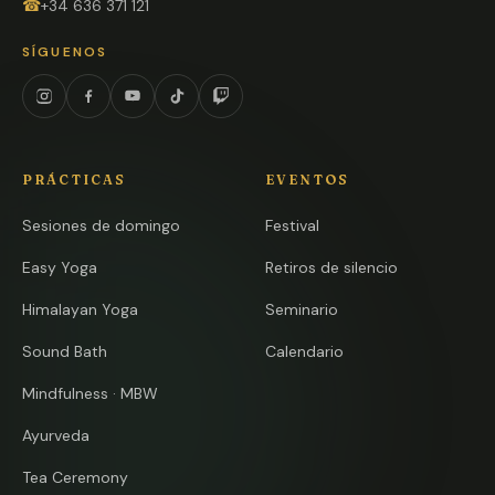
☎
+34 636 371 121
SÍGUENOS
Instagram
Facebook
YouTube
TikTok
Twitch
PRÁCTICAS
EVENTOS
Sesiones de domingo
Festival
Easy Yoga
Retiros de silencio
Himalayan Yoga
Seminario
Sound Bath
Calendario
Mindfulness · MBW
Ayurveda
Tea Ceremony