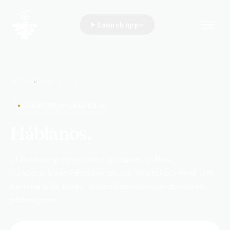
Launch app
WIP · A Walk In the Park
INICIO
›
CONTACTO
PONTE EN CONTACTO
Háblanos.
¿Tienes preguntas sobre las clases, retiros,
colaboraciones? Escríbenos por WhatsApp, email o el
formulario de abajo · normalmente respondemos en
pocas horas.