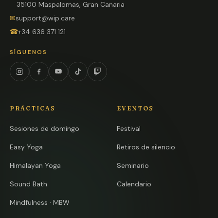
35100 Maspalomas, Gran Canaria
✉
support@wip.care
☎
+34 636 371 121
SÍGUENOS
Instagram
Facebook
YouTube
TikTok
Twitch
PRÁCTICAS
EVENTOS
Sesiones de domingo
Festival
Easy Yoga
Retiros de silencio
Himalayan Yoga
Seminario
Sound Bath
Calendario
Mindfulness · MBW