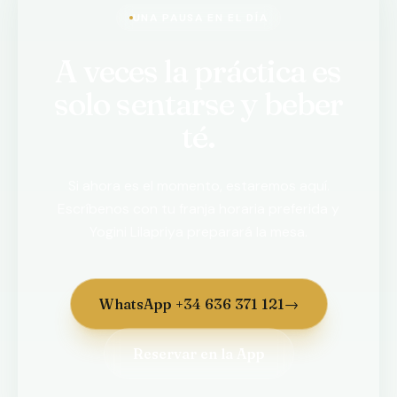
UNA PAUSA EN EL DÍA
A veces la práctica es
solo sentarse y beber
té.
Si ahora es el momento, estaremos aquí.
Escríbenos con tu franja horaria preferida y
Yogini Lilapriya preparará la mesa.
WhatsApp +34 636 371 121
→
Reservar en la App