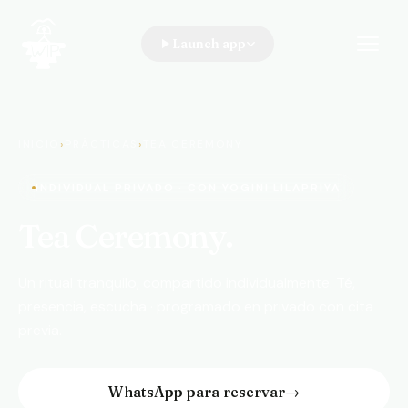
Launch app
WIP · A Walk In the Park
INICIO
›
PRÁCTICAS
›
TEA CEREMONY
INDIVIDUAL PRIVADO · CON YOGINI LILAPRIYA
Tea Ceremony.
Un ritual tranquilo, compartido individualmente. Té,
presencia, escucha · programado en privado con cita
previa.
WhatsApp para reservar
→