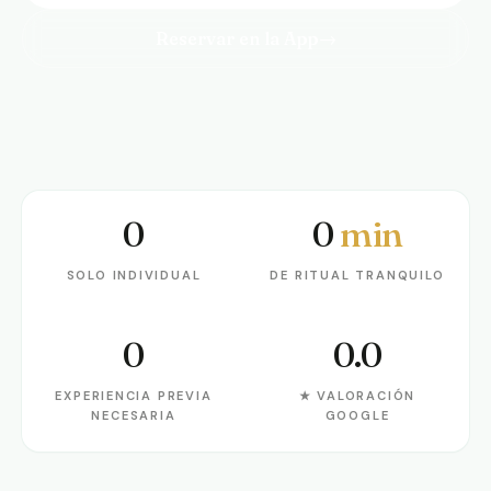
Reservar en la App
→
0
0
min
Solo individual
De ritual tranquilo
SOLO INDIVIDUAL
DE RITUAL TRANQUILO
0
0.0
Experiencia previa necesaria
★ Valoración Google
EXPERIENCIA PREVIA
★ VALORACIÓN
NECESARIA
GOOGLE