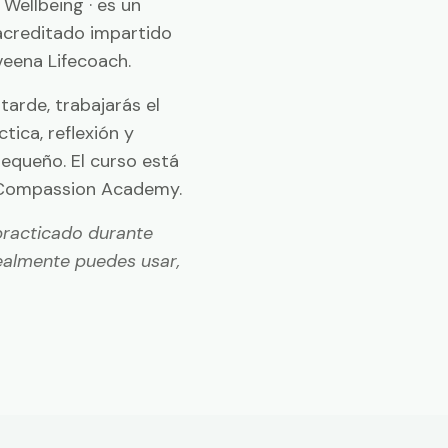
La sala de práctica · WIP 
Wellbeing · es un
acreditado impartido
veena Lifecoach.
tarde, trabajarás el
tica, reflexión y
equeño. El curso está
 Compassion Academy.
practicado durante
ealmente puedes usar,