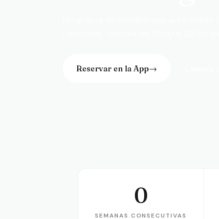
Programa de mindfulness acreditado 
Lifecoach · viernes de 18:00 a 20:30 e
Reservar en la App
→
Conoce 
0
Semanas consecutivas
D
SEMANAS CONSECUTIVAS