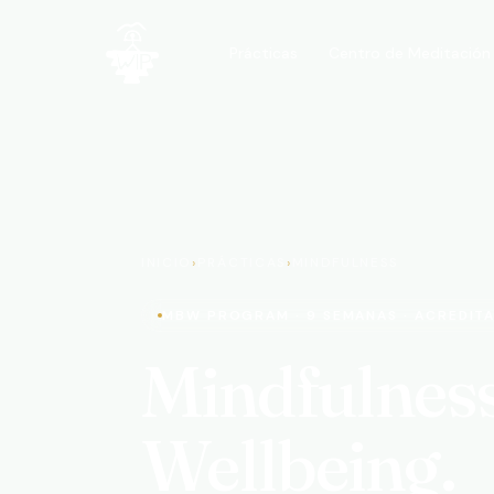
Centro de Meditación
Prácticas
WIP · A Walk In the Park
INICIO
›
PRÁCTICAS
›
MINDFULNESS
MBW PROGRAM · 9 SEMANAS · ACREDIT
Mindfulness
Wellbeing.