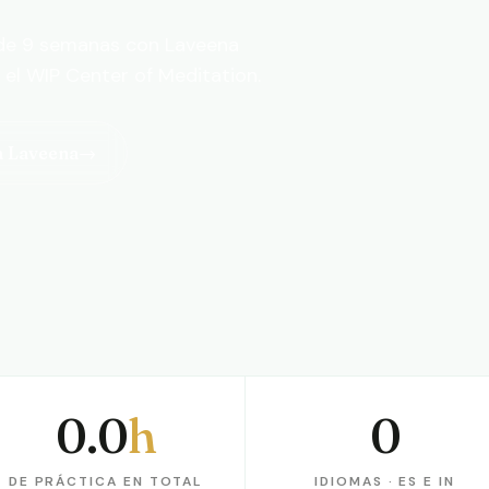
de 9 semanas con Laveena
n el WIP Center of Meditation.
a Laveena
→
0.0
h
0
e práctica en total
Idiomas · ES e IN
DE PRÁCTICA EN TOTAL
IDIOMAS · ES E IN