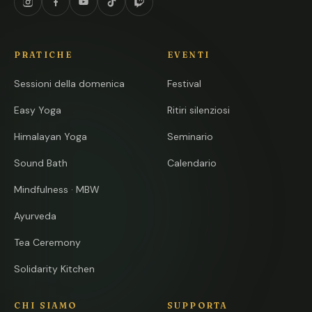
Instagram
Facebook
YouTube
TikTok
Twitch
PRATICHE
EVENTI
Sessioni della domenica
Festival
Easy Yoga
Ritiri silenziosi
Himalayan Yoga
Seminario
Sound Bath
Calendario
Mindfulness · MBW
Ayurveda
Tea Ceremony
Solidarity Kitchen
CHI SIAMO
SUPPORTA