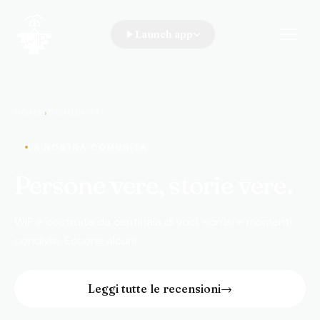
Launch app
WIP · A Walk In the Park
HOME
›
COMUNITÀ
LA NOSTRA COMUNITÀ
Persone vere, storie vere.
WIP è costruita da centinaia di voci, sorrisi e momenti
condivisi. Eccone alcuni.
Leggi tutte le recensioni
→