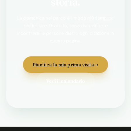
storia.
La domenica nel parco è il modo più semplice
per iniziare. Gratuito, senza iscrizione, e
incontrerai le persone dietro ogni citazione in
questa pagina.
Pianifica la mia prima visita
→
Vedi il calendario