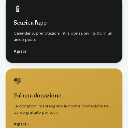
📱
Scarica l'app
Calendario, prenotazioni, ritiri, donazioni · tutto in un
unico posto.
Agisci
→
💛
Fai una donazione
Le donazioni mantengono le nostre domeniche nel
parco gratuite per tutti.
Agisci
→