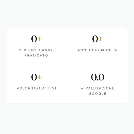
0
+
0
+
persone hanno praticato
anni di comunità
PERSONE HANNO
ANNI DI COMUNITÀ
PRATICATO
0
+
0.0
volontari attivi
★ valutazione Google
VOLONTARI ATTIVI
★ VALUTAZIONE
GOOGLE