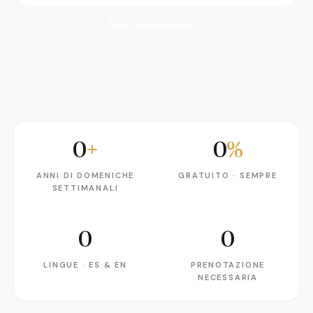
Vedi calendario
→
0
+
0
%
Anni di domeniche settimanali
Gratuito · sempre
ANNI DI DOMENICHE
GRATUITO · SEMPRE
SETTIMANALI
0
0
Lingue · ES & EN
Prenotazione necessaria
LINGUE · ES & EN
PRENOTAZIONE
NECESSARIA