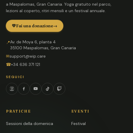
a Maspalomas, Gran Canaria. Yoga gratuito nel parco,
lezioni al coperto, ritiri mensili e un festival annuale.
💛
Fai una donazione
→
Av. de Moya 6, planta 4
📍
35100 Maspalomas, Gran Canaria
✉
support@wip.care
☎
+34 636 371 121
SEGUICI
Instagram
Facebook
YouTube
TikTok
Twitch
PRATICHE
EVENTI
Sessioni della domenica
Festival