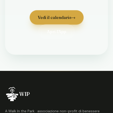
Vedi il calendario
→
Apri l'App
WIP
A Walk In the Park · associazione non-profit di benessere