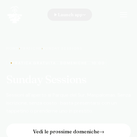
Launch app
WIP · A Walk In the Park
HOME
›
PRATICHE
›
SUNDAY SESSIONS
PRATICA GRATUITA · DOMENICHE · 10:00
Sunday Sessions
Sessioni all'aperto al Parque del Sur, Maspalomas. Senza
iscrizione, senza costo · basta presentarsi con un
tappetino o prenderne uno in prestito.
Vedi le prossime domeniche
→