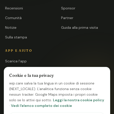
Recensioni
Sponsor
Comunità
Partner
Notizie
Guida alla prima visita
Sulla stampa
APP E AIUTO
Scarica l'app
Apri l'app
Cookie e la tua privacy
FAQ
wip.care salva la tua lingua in un cookie di sessione
(NEXT_LOCALE). L'analitica funziona senza cookie ·
Contatti
nessun tracker. Google Maps imposta i propri cookie
Stato del sistema
solo se lo attivi qui sotto.
Leggi la nostra cookie policy
·
Vedi l'elenco completo dei cookie