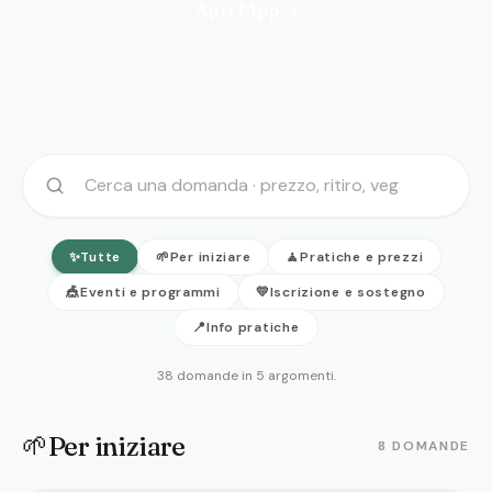
Apri l'App
→
Cerca tra le domande frequenti
✨
Tutte
🌱
Per iniziare
🧘
Pratiche e prezzi
🎪
Eventi e programmi
💛
Iscrizione e sostegno
📍
Info pratiche
38 domande in 5 argomenti.
🌱
Per iniziare
8
DOMANDE