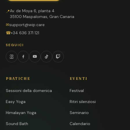
Av. de Moya 6, planta 4
📍
35100 Maspalomas, Gran Canaria
✉
support@wip.care
☎
+34 636 371 121
SEGUICI
Instagram
Facebook
YouTube
TikTok
Twitch
PRATICHE
EVENTI
Sessioni della domenica
Festival
Easy Yoga
Ritiri silenziosi
Himalayan Yoga
Seminario
Sound Bath
Calendario