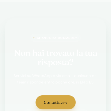
sponsor e iniziative culturali. Lavoriamo con il
Ayuntamiento de San Bartolomé de Tirajana,
Kalise, Bodhi Production, CyberAcademy, Nero
Puro e altri. Contattaci dalla pagina Contatti o
scrivi a
support@wip.care
.
HAI ANCORA DOMANDE?
Non hai trovato la tua
risposta?
Scrivici su WhatsApp o via email · qualcuno del
team risponde entro poche ore, in EN o ES.
Contattaci
→