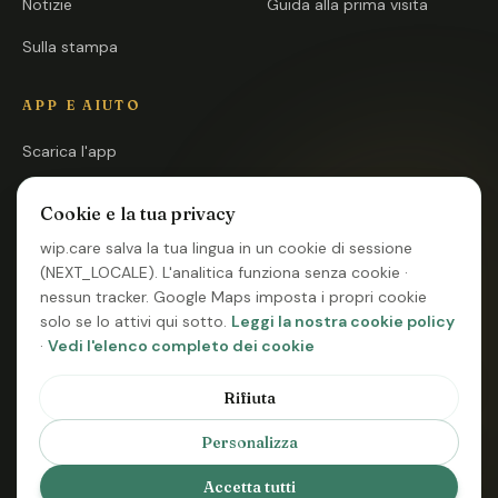
Notizie
Guida alla prima visita
Sulla stampa
APP E AIUTO
Scarica l'app
Apri l'app
Cookie e la tua privacy
FAQ
wip.care salva la tua lingua in un cookie di sessione
(NEXT_LOCALE). L'analitica funziona senza cookie ·
Contatti
nessun tracker. Google Maps imposta i propri cookie
Stato del sistema
solo se lo attivi qui sotto.
Leggi la nostra cookie policy
·
Vedi l'elenco completo dei cookie
Fai u
Rifiuta
© 2026 Asociación Cultural y Deportiva WIP · A Walk In the Park ·
Personalizza
Scrivi
Maspalomas, Gran Canaria
Termini
Privacy
Cookie
Note legali
Preferenze cookie
Accetta tutti