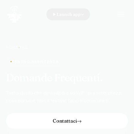
Launch app
WIP · A Walk In the Park
HOME
›
FAQ
CENTRO ASSISTENZA
Domande Frequenti.
Tutto quello che devi sapere su WIP · pratiche, prezzi,
cosa portare, ritiri, il festival, l'app e come unirti.
Contattaci
→