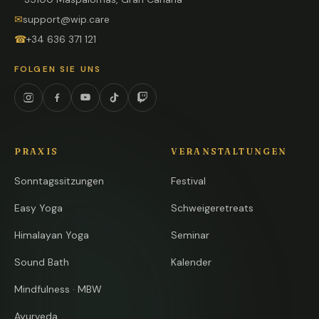
✉
support@wip.care
☎
+34 636 371 121
FOLGEN SIE UNS
Instagram
Facebook
YouTube
TikTok
Twitch
PRAXIS
VERANSTALTUNGEN
Sonntagssitzungen
Festival
Easy Yoga
Schweigeretreats
Himalayan Yoga
Seminar
Sound Bath
Kalender
Mindfulness · MBW
Ayurveda