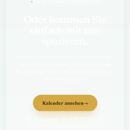
WIR SEHEN UNS AUF DER MATTE
Oder kommen Sie
einfach mit uns
spazieren.
Sunday im Park ist kostenlos und offen für alle ·
keine Anmeldung, keine E-Mail, kein Formular.
Bringen Sie eine Matte mit, ein offenes Herz, und
wir sehen uns dort.
Kalender ansehen
→
WhatsApp +34 636 371 121