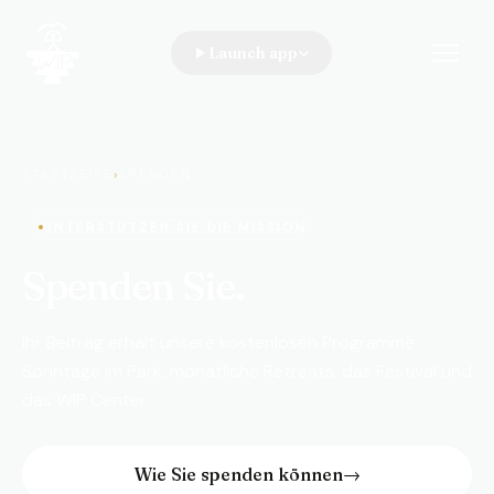
Launch app
WIP · A Walk In the Park
STARTSEITE
›
SPENDEN
UNTERSTÜTZEN SIE DIE MISSION
Spenden Sie.
Ihr Beitrag erhält unsere kostenlosen Programme ·
Sonntage im Park, monatliche Retreats, das Festival und
das WIP Center.
Wie Sie spenden können
→