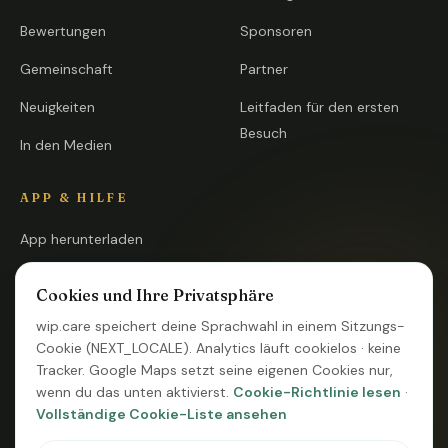
Bewertungen
Sponsoren
Gemeinschaft
Partner
Neuigkeiten
Leitfaden für den ersten
Besuch
In den Medien
APP & HILFE
App herunterladen
App öffnen
Cookies und Ihre Privatsphäre
FAQ
wip.care speichert deine Sprachwahl in einem Sitzungs-
Cookie (NEXT_LOCALE). Analytics läuft cookielos · keine
Kontakt
Tracker. Google Maps setzt seine eigenen Cookies nur,
Systemstatus
wenn du das unten aktivierst.
Cookie-Richtlinie lesen
·
Vollständige Cookie-Liste ansehen