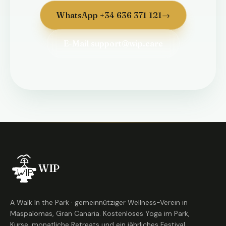
WhatsApp +34 636 371 121
→
E-Mail
support@wip.care
WIP
A Walk In the Park · gemeinnütziger Wellness-Verein in
Maspalomas, Gran Canaria. Kostenloses Yoga im Park,
Kurse, monatliche Retreats und ein jährliches Festival.