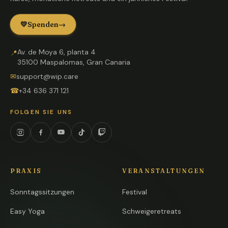
💛
Spenden
→
Av. de Moya 6, planta 4
📍
35100 Maspalomas, Gran Canaria
✉
support@wip.care
☎
+34 636 371 121
FOLGEN SIE UNS
Instagram
Facebook
YouTube
TikTok
Twitch
PRAXIS
VERANSTALTUNGEN
Sonntagssitzungen
Festival
Easy Yoga
Schweigeretreats