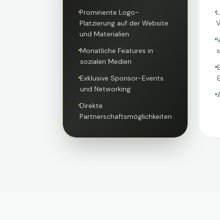
Prominente Logo-
L
Platzierung auf der Website
V
und Materialien
V
Monatliche Features in
s
sozialen Medien
Exklusive Sponsor-Events
und Networking
Direkte
Partnerschaftsmöglichkeiten