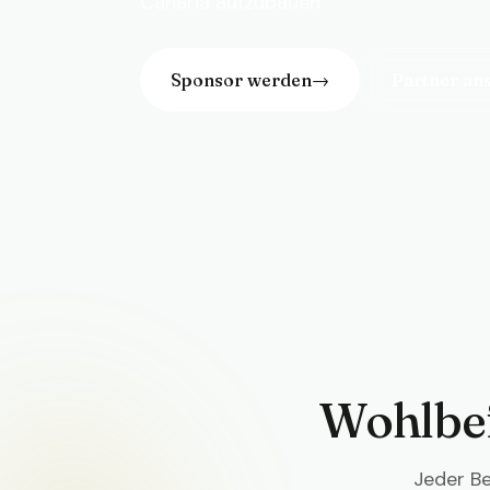
Canaria aufzubauen
Sponsor werden
→
Partner an
Wohlbef
Jeder Be