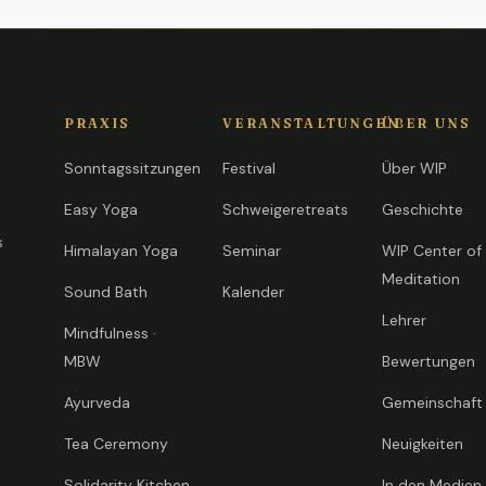
PRAXIS
VERANSTALTUNGEN
ÜBER UNS
Sonntagssitzungen
Festival
Über WIP
Easy Yoga
Schweigeretreats
Geschichte
s
Himalayan Yoga
Seminar
WIP Center of
n
Meditation
Sound Bath
Kalender
Lehrer
Mindfulness ·
MBW
Bewertungen
Ayurveda
Gemeinschaft
Tea Ceremony
Neuigkeiten
Solidarity Kitchen
In den Medien