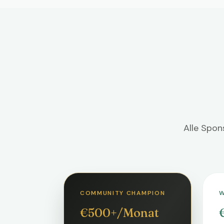
Alle Spon
COMMUNITY CHAMPION
W
€500+/Monat