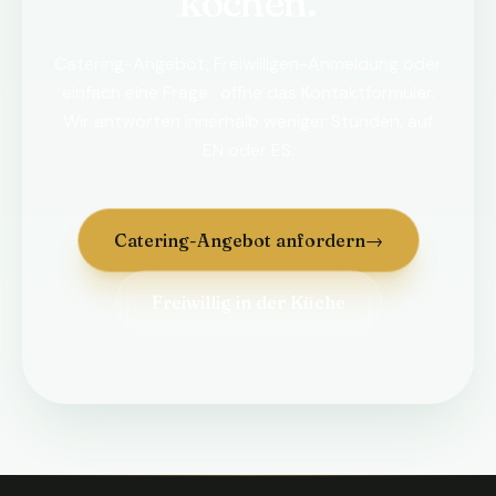
kochen.
Catering-Angebot, Freiwilligen-Anmeldung oder
einfach eine Frage · öffne das Kontaktformular.
Wir antworten innerhalb weniger Stunden, auf
EN oder ES.
Catering-Angebot anfordern
→
Freiwillig in der Küche