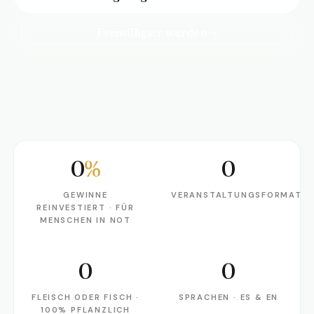
Freiwillige:r werden
→
0
%
0
Gewinne reinvestiert · für Menschen in Not
Veranstaltungsformate
GEWINNE
VERANSTALTUNGSFORMATE
REINVESTIERT · FÜR
MENSCHEN IN NOT
0
0
Fleisch oder Fisch · 100% pflanzlich
Sprachen · ES & EN
FLEISCH ODER FISCH ·
SPRACHEN · ES & EN
100% PFLANZLICH