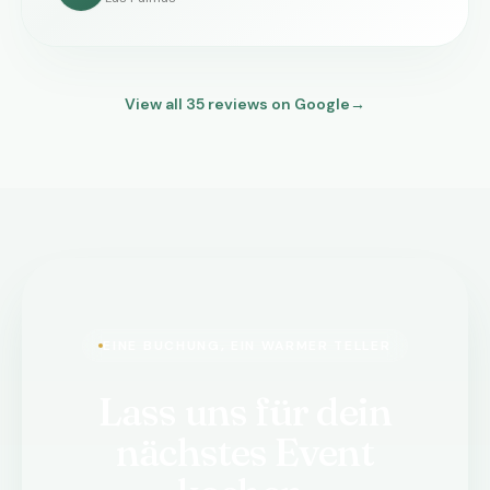
View all
35
reviews on Google
→
EINE BUCHUNG, EIN WARMER TELLER
Lass uns für dein
nächstes Event