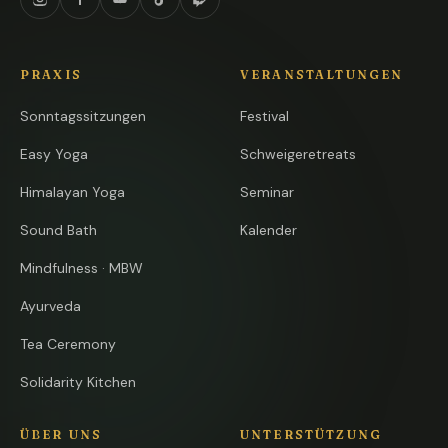
Instagram
Facebook
YouTube
TikTok
Twitch
PRAXIS
VERANSTALTUNGEN
Sonntagssitzungen
Festival
Easy Yoga
Schweigeretreats
Himalayan Yoga
Seminar
Sound Bath
Kalender
Mindfulness · MBW
Ayurveda
Tea Ceremony
Solidarity Kitchen
ÜBER UNS
UNTERSTÜTZUNG