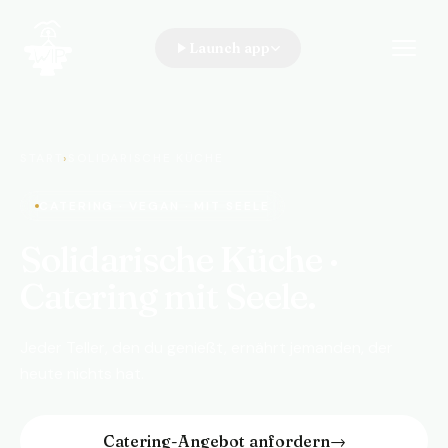
Launch app
WIP · A Walk In the Park
START
›
SOLIDARISCHE KÜCHE
CATERING · VEGAN · MIT SEELE
Solidarische Küche ·
Catering mit Seele.
Jeder Teller, den du genießt, ernährt jemanden, der
heute nichts hat.
Catering-Angebot anfordern
→